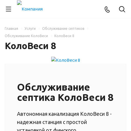
Главная
Услуги
Обслуживание септиков
Обслуживание КолоВеси
КолоВеси 8
КолоВеси 8
Обслуживание
септика КолоВеси 8
Автономная канализация КолоВеси 8 -
надежная станция с простой
установкой от финского