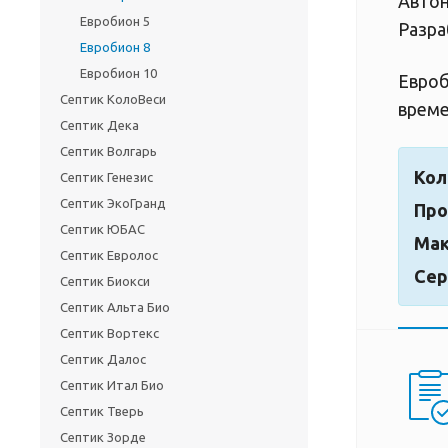
Автон
Евробион 5
Разра
Евробион 8
Евробион 10
Евроб
Септик КолоВеси
време
Септик Дека
Септик Волгарь
Кол
Септик Генезис
Септик ЭкоГранд
Про
Септик ЮБАС
Мак
Септик Евролос
Сер
Септик Биокси
Септик Альта Био
Септик Вортекс
Септик Далос
Септик Итал Био
Септик Тверь
Септик Зорде