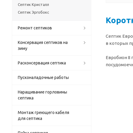
Септик Кристалл
Септик Эргобокс
Корот
Ремонт септиков
Септик Евро
Консервация септиков на
в которых п
зиму
Евробион 8 
Расконсервация септика
посудомоечн
Пусконаладочные работы
Наращивание горловины
септика
Монтаж греющего кабеля
для септика
Пайка септиков