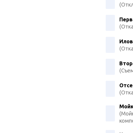
(Откл
Перв
(Отка
Илов
(Отка
Втор
(Съем
Отсе
(Отка
Мойк
(Мойк
комп