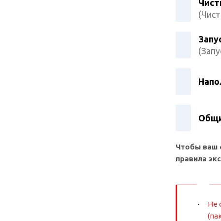
Чист
(Чист
Запу
(Запу
Напо
Общи
Чтобы ваш 
правила эк
Не 
(па