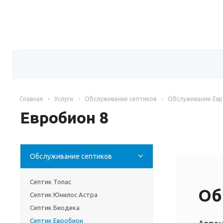
Главная
Услуги
Обслуживание септиков
Обслуживание Ев
Евробион 8
Обслуживание септиков
Септик Топас
Об
Септик Юнилос Астра
Септик Биодека
Септик Евробион