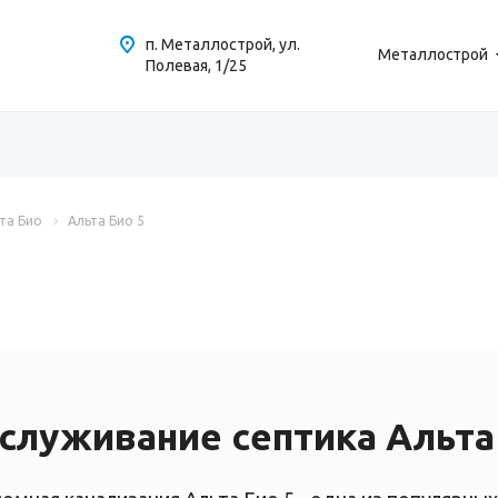
п. Металлострой, ул.
Металлострой
Полевая, 1/25
та Био
Альта Био 5
служивание септика Альта