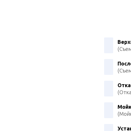
Верх
(Съем
Посл
(Съем
Отка
(Отка
Мойк
(Мойк
Уста