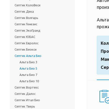
Автон
Септик КолоВеси
произ
Септик Дека
Септик Волгарь
Альта
Септик Генезис
прожи
Септик ЭкоГранд
Септик ЮБАС
Кол
Септик Евролос
Септик Биокси
Про
Септик Альта Био
Мак
Альта Био 3
Сер
Альта Био 5
Альта Био 7
Альта Био 10
Септик Вортекс
Септик Далос
Септик Итал Био
Септик Тверь