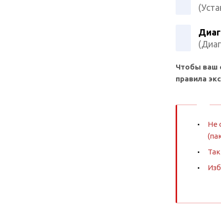
(Уста
Диаг
(Диаг
Чтобы ваш 
правила эк
Не 
(па
Так
Изб