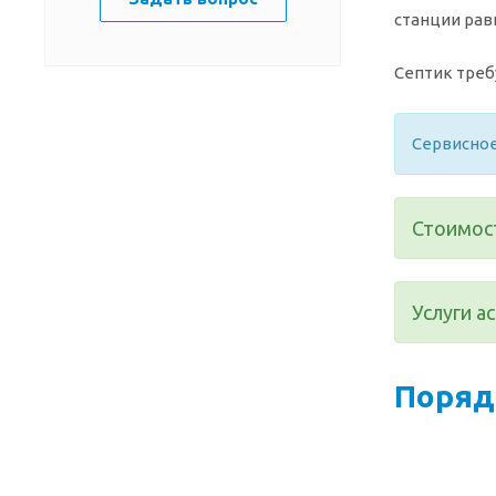
станции рав
Септик треб
Сервисное
Стоимост
Услуги а
Поряд