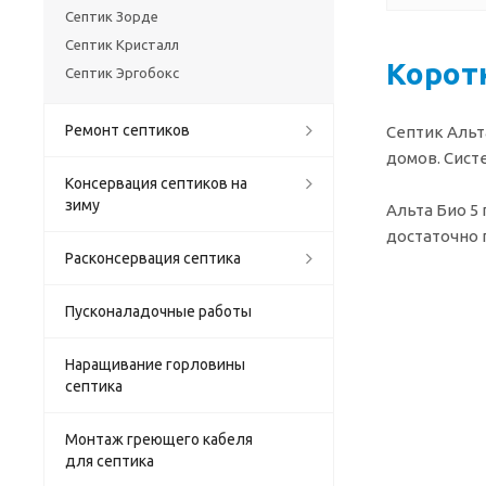
Септик Зорде
Септик Кристалл
Коротк
Септик Эргобокс
Ремонт септиков
Септик Альт
домов. Систе
Консервация септиков на
зиму
Альта Био 5
достаточно 
Расконсервация септика
Пусконаладочные работы
Наращивание горловины
септика
Монтаж греющего кабеля
для септика