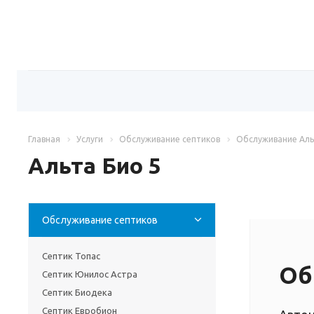
Главная
Услуги
Обслуживание септиков
Обслуживание Аль
Альта Био 5
Обслуживание септиков
Септик Топас
Об
Септик Юнилос Астра
Септик Биодека
Септик Евробион